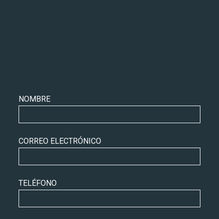
Leave
NOMBRE
this
field
blank
CORREO ELECTRÓNICO
TELÉFONO