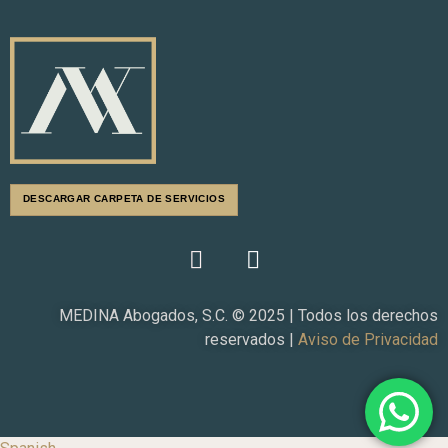
DESCARGAR CARPETA DE SERVICIOS
F
L
a
i
c
n
e
k
MEDINA Abogados, S.C. © 2025 | Todos los derechos
b
e
reservados |
Aviso de Privacidad
o
d
o
i
k
n