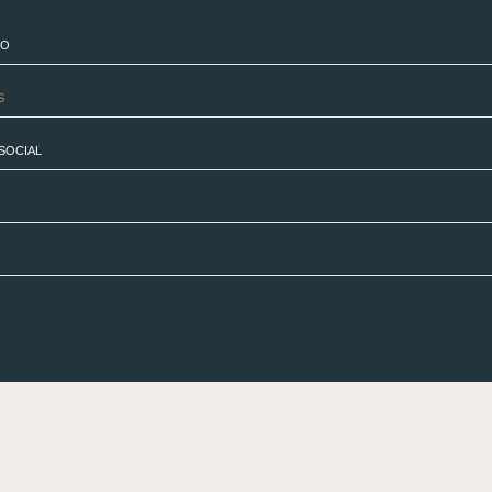
CO
S
SOCIAL
DERECHO SANITARIO