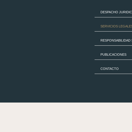
Skip
to
DESPACHO JURIDI
content
SERVICIOS LEGALE
RESPONSABILIDAD 
PUBLICACIONES
CONTACTO