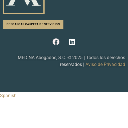
DESCARGAR CARPETA DE SERVICIOS
F
L
a
i
c
n
e
k
MEDINA Abogados, S.C. © 2025 | Todos los derechos
b
e
reservados |
Aviso de Privacidad
o
d
o
i
k
n
Spanish