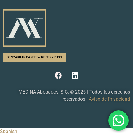
DESCARGAR CARPETA DE SERVICIOS
F
L
a
i
c
n
e
k
MEDINA Abogados, S.C. © 2025 | Todos los derechos
b
e
reservados |
Aviso de Privacidad
o
d
o
i
k
n
Spanish