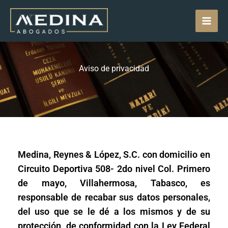
Skip
MAI
to
content
MEN
Aviso de privacidad
Medina, Reynes & López, S.C. con domicilio en
Circuito Deportiva 508- 2do nivel Col. Primero
de mayo, Villahermosa, Tabasco, es
responsable de recabar sus datos personales,
del uso que se le dé a los mismos y de su
protección, de conformidad con la Ley Federal