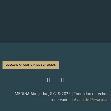
DESCARGAR CARPETA DE SERVICIOS
F
L
a
i
c
n
e
k
MEDINA Abogados, S.C. © 2025 | Todos los derechos
b
e
reservados |
Aviso de Privacidad
o
d