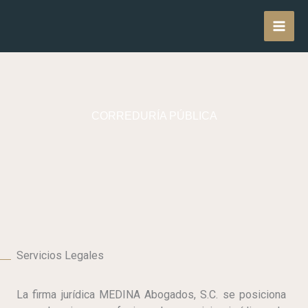
Skip
MAI
to
content
MEN
CORREDURÍA PÚBLICA
Servicios Legales
La firma jurídica MEDINA Abogados, S.C. se posiciona