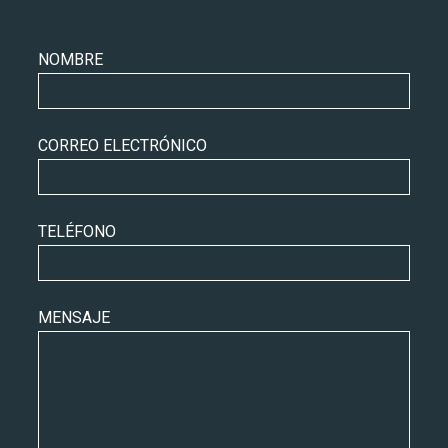
Leave
NOMBRE
this
field
blank
CORREO ELECTRÓNICO
TELÉFONO
MENSAJE