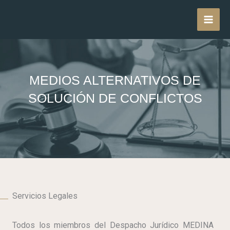
Skip
MAI
to
content
MEN
​​​MEDIOS ALTERNATIVOS DE
SOLUCIÓN DE CONFLICTOS
Servicios Legales
Todos los miembros del Despacho Jurídico MEDINA