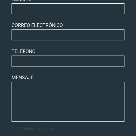
this
field
blank
CORREO ELECTRÓNICO
TELÉFONO
MENSAJE
0
/
250
Palabras máximas