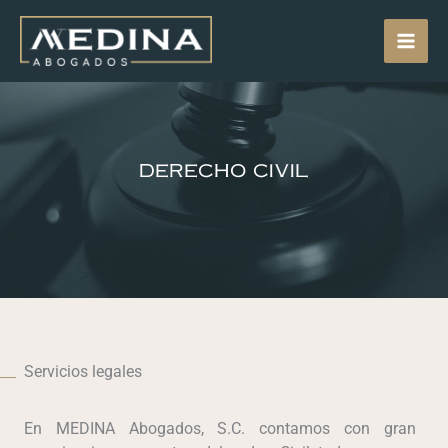
Skip
MAI
to
content
MEN
DERECHO CIVIL
Servicios legales
En MEDINA Abogados, S.C. contamos con gran