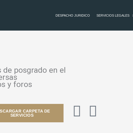
DESPACHO JURIDICO
SERVICIOS LEGALES
 de posgrado en el
ersas
s y foros
F
L
SCARGAR CARPETA DE
SERVICIOS
a
i